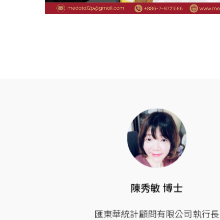
專家
陳秀敏 博士
表著作
匯東華統計顧問有限公司執行長