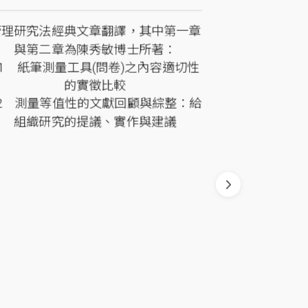
管理研究法經典文章翻譯，其中第一章
國際認證的
與第二章為陳秀敏博士所著：
明，具備分
01 紙筆測量工具(問卷)之內容適切性
據資格，如
的實徵比較
02 測量等值性的文獻回顧與綜整：給
組織研究的提議、實作與建議