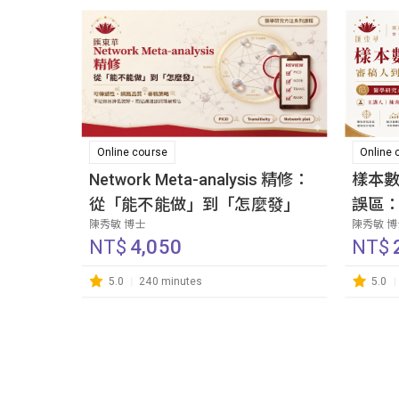
Online course
Online 
Network Meta-analysis 精修：
樣本數（
從「能不能做」到「怎麼發」
誤區
陳秀敏 博士
陳秀敏 
NT$
4,050
NT$
5.0
240 minutes
5.0