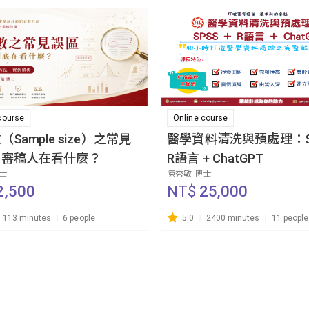
course
Online course
Sample size）之常見
醫學資料清洗與預處理：SP
：審稿人在看什麼？
R語言 + ChatGPT
博士
陳秀敏 博士
2,500
NT$
25,000
113 minutes
6 people
5.0
2400 minutes
11 people