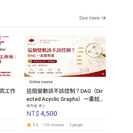
See more
Online course
研究工作
這個變數該不該控制？DAG（Dir
ected Acyclic Graphs）一畫就
陳秀敏 博士
知道
NT$
4,500
5.0
120 minutes
3 people