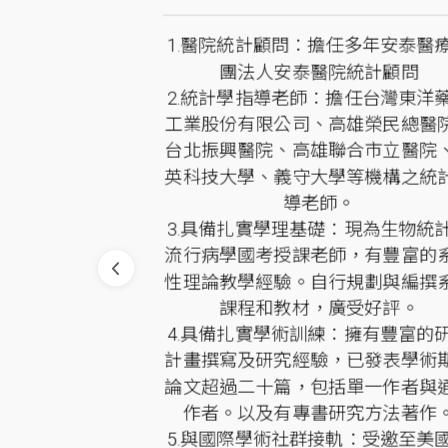
）。ChatGPT
1.醫院統計顧問：擔任多年安泰醫
合分析之應用。
團法人安泰醫院統計顧問
21-28。
2.統計學指導老師：擔任台灣東洋
/JN.202410_71(
工業股份有限公司、高雄榮民總醫
台北振興醫院、高雄聯合市立醫院
英科技大學、義守大學等機構之統
5家機構與單位
導老師。
工作坊。
3.具備扎實學理基礎：現為生物統
流行病學國考授課老師，有豐富的
性理論教學經驗。自行規劃與編撰
課程和教材，廣受好評。
4.具備扎實學術訓練：擁有豐富的
計畫撰寫及研究經驗，已發表學術
論文超過二十篇，包括單一作者與
作者。以及有專書研究方法著作
5.與國際學術社群接軌：受邀至美