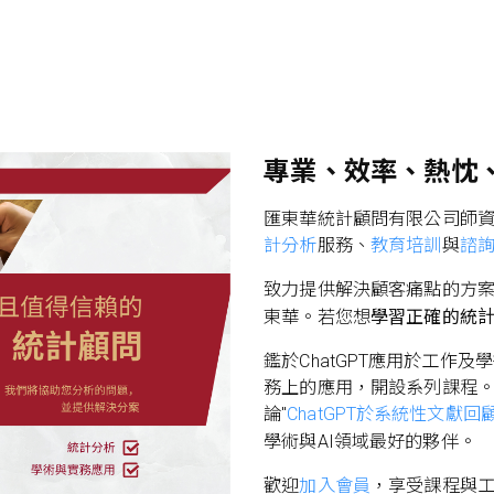
專業、效率、熱忱
匯東華統計顧問有限公司師
計分析
服務、
教育培訓
與
諮
致力提供解決顧客痛點的方
東華。若您想
學習正確的統
鑑於ChatGPT應用於工作
務上的應用，開設系列課程。
論"
ChatGPT於系統性文獻
學術與AI領域最好的夥伴。
歡迎
加入會員
，享受課程與工