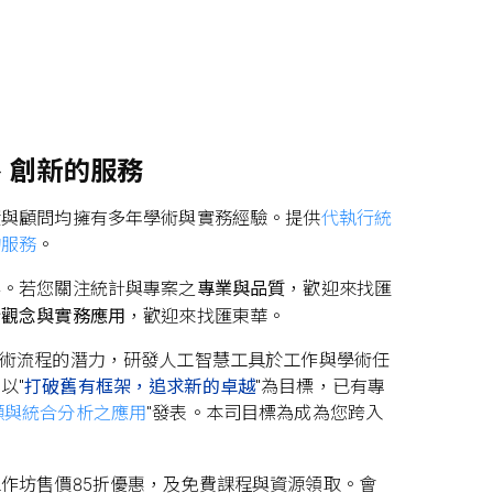
、創新的服務
資與顧問均擁有多年學術與實務經驗。提供
代執行統
詢服務
。
案。若您關注統計與專案之
專業與品質
，歡迎來找匯
計觀念與實務應用
，歡迎來找匯東華。
及學術流程的潛力，研發人工智慧工具於工作與學術任
以"
打破舊有框架，追求新的卓越
"為目標，已有專
回顧與統合分析之應用
"發表。本
司目標為成為您跨入
作坊售價85折優惠，及免費課程與資源領取。會