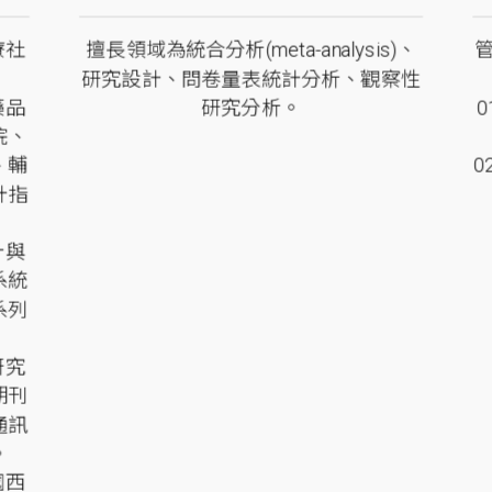
療社
擅長領域為統合分析(meta-analysis)、
研究設計、問卷量表統計分析、觀察性
藥品
研究分析。
院、
、輔
計指
計與
系統
系列
研究
期刊
通訊
。
國西