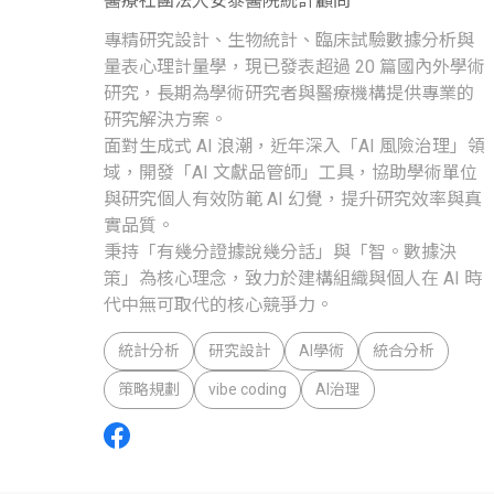
醫療社團法人安泰醫院統計顧問
專精研究設計、生物統計、臨床試驗數據分析與
量表心理計量學，現已發表超過 20 篇國內外學術
研究，長期為學術研究者與醫療機構提供專業的
研究解決方案。

面對生成式 AI 浪潮，近年深入「AI 風險治理」領
域，開發「AI 文獻品管師」工具，協助學術單位
與研究個人有效防範 AI 幻覺，提升研究效率與真
實品質。

秉持「有幾分證據說幾分話」與「智。數據決
策」為核心理念，致力於建構組織與個人在 AI 時
代中無可取代的核心競爭力。
統計分析
研究設計
AI學術
統合分析
策略規劃
vibe coding
AI治理