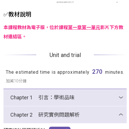
✅教材說明
本課程教材為電子版，位於課程
第一章第一單元
影片下方教
材連結區。
Unit and trial
270
The estimated time is approximately
minutes.
加減10分鐘
Chapter 1
引言：學術品味
學術品味：知道"好"，才能辨識"問題"
Chapter 2
研究實例問題解析